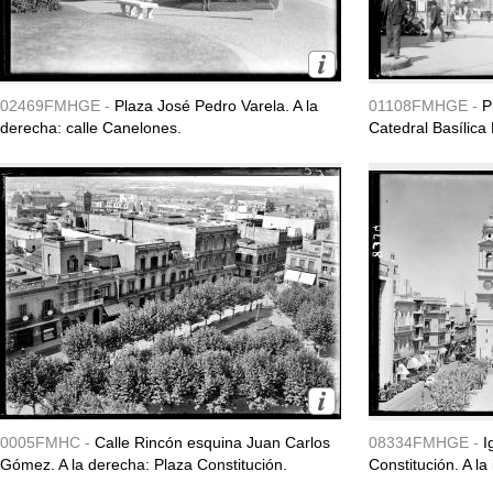
02469FMHGE -
Plaza José Pedro Varela. A la
01108FMHGE -
P
derecha: calle Canelones.
Catedral Basílica
0005FMHC -
Calle Rincón esquina Juan Carlos
08334FMHGE -
I
Gómez. A la derecha: Plaza Constitución.
Constitución. A la