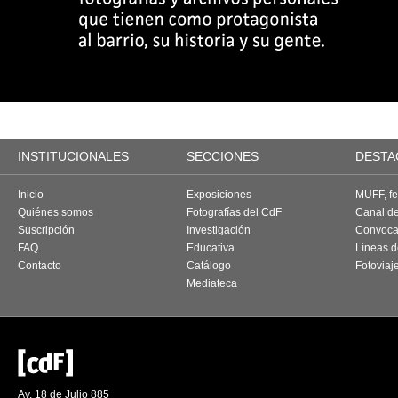
INSTITUCIONALES
SECCIONES
DESTA
Inicio
Exposiciones
MUFF, fes
Quiénes somos
Fotografías del CdF
Canal d
Suscripción
Investigación
Convoca
FAQ
Educativa
Líneas d
Contacto
Catálogo
Fotoviaj
Mediateca
Av. 18 de Julio 885