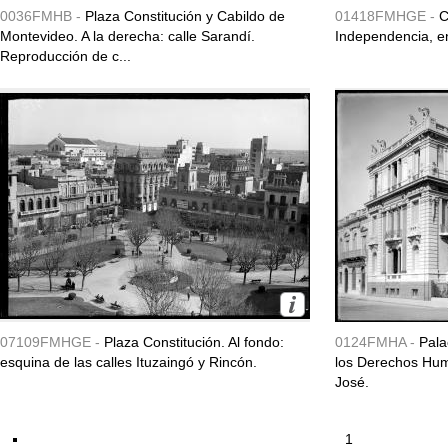
0036FMHB -
Plaza Constitución y Cabildo de
01418FMHGE -
C
Montevideo. A la derecha: calle Sarandí.
Independencia, en
Reproducción de c...
07109FMHGE -
Plaza Constitución. Al fondo:
0124FMHA -
Pala
esquina de las calles Ituzaingó y Rincón.
los Derechos Hu
José.
1