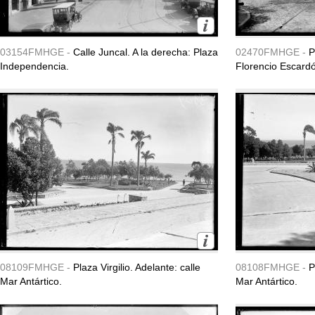
03154FMHGE -
Calle Juncal. A la derecha: Plaza
02470FMHGE -
P
Independencia.
Florencio Escardó
08109FMHGE -
Plaza Virgilio. Adelante: calle
08108FMHGE -
P
Mar Antártico.
Mar Antártico.