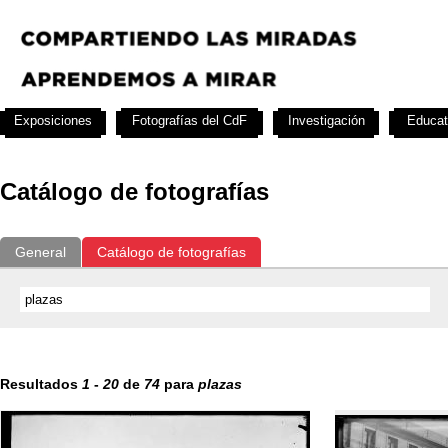
Exposiciones
Fotografías del CdF
Investigación
Educat
Catálogo de fotografías
General
Catálogo de fotografías
Resultados
1
-
20
de
74
para
plazas