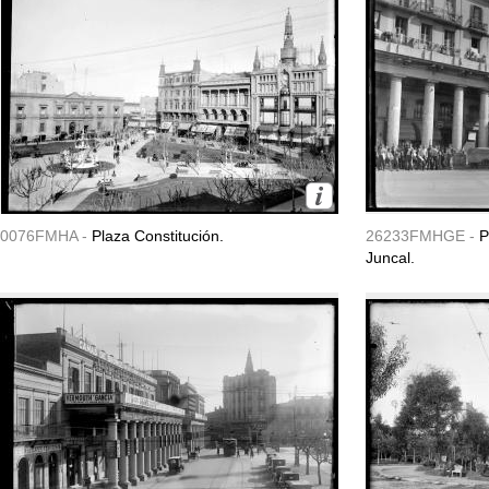
0076FMHA -
Plaza Constitución.
26233FMHGE -
P
Juncal.