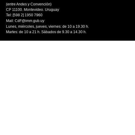
(entre Andes y Convención)
CP 11100. Montevideo. Uruguay
Tel: [598 2] 1950 7960
Mail:
CdF@imm.gub.uy
Lunes, miércoles, jueves, viernes: de 10 a 19.30 h.
Martes: de 10 a 21 h. Sábados de 9.30 a 14.30 h.