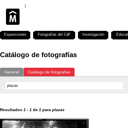
Exposiciones
Fotografías del CdF
Investigación
Educat
Catálogo de fotografías
General
Catálogo de fotografías
Resultados
1
-
1
de
1
para
plazas