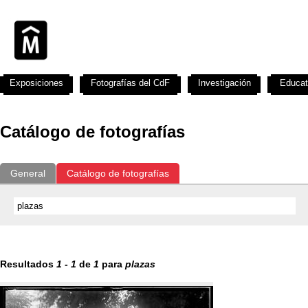
Exposiciones
Fotografías del CdF
Investigación
Educat
Catálogo de fotografías
General
Catálogo de fotografías
Resultados
1
-
1
de
1
para
plazas