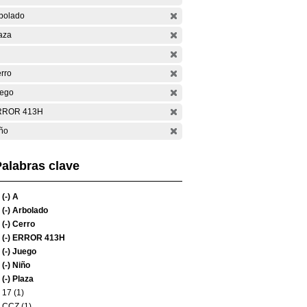
bolado
aza
rro
ego
RROR 413H
ño
alabras clave
(-)
A
(-)
Arbolado
(-)
Cerro
(-)
ERROR 413H
(-)
Juego
(-)
Niño
(-)
Plaza
17 (1)
CCZ (1)