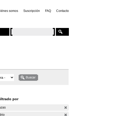
iénes somos
Suscripción
FAQ
Contacto
iltrado por
azas
drio