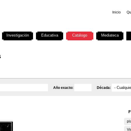
Inicio
Qu
Investigación
Educativa
Catálogo
Mediateca
s
Año exacto:
Década:
F
pl
Vi