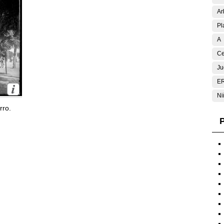
Ar
Pl
A
Ce
Ju
E
Ni
rro.
P