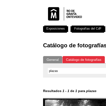
Exposiciones
Fotografías del CdF
Catálogo de fotografía
General
Catálogo de fotografías
Resultados
1
-
1
de
1
para
plazas