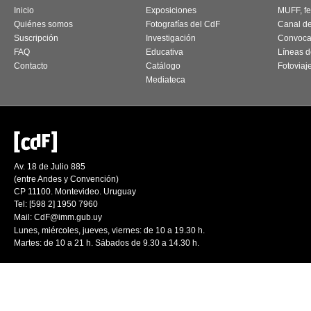
Inicio
Exposiciones
MUFF, fes
Quiénes somos
Fotografías del CdF
Canal d
Suscripción
Investigación
Convoca
FAQ
Educativa
Líneas d
Contacto
Catálogo
Fotoviaj
Mediateca
Av. 18 de Julio 885
(entre Andes y Convención)
CP 11100. Montevideo. Uruguay
Tel: [598 2] 1950 7960
Mail:
CdF@imm.gub.uy
Lunes, miércoles, jueves, viernes: de 10 a 19.30 h.
Martes: de 10 a 21 h. Sábados de 9.30 a 14.30 h.