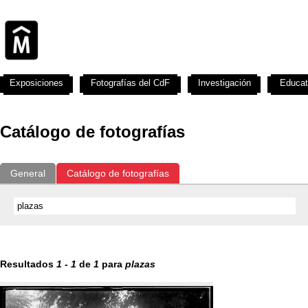
Exposiciones
Fotografías del CdF
Investigación
Educat
Catálogo de fotografías
General
Catálogo de fotografías
Resultados
1
-
1
de
1
para
plazas