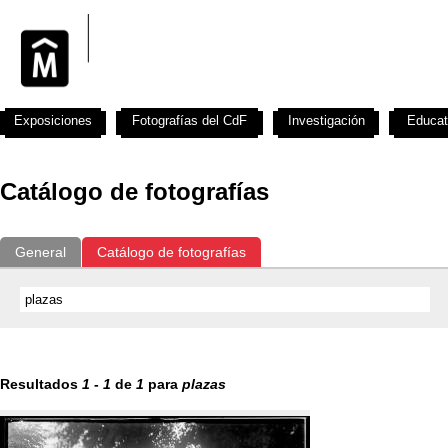
Exposiciones
Fotografías del CdF
Investigación
Educat
Catálogo de fotografías
General
Catálogo de fotografías
Resultados
1
-
1
de
1
para
plazas