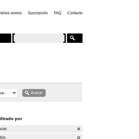
iénes somos
Suscripción
FAQ
Contacto
iltrado por
azas
drio