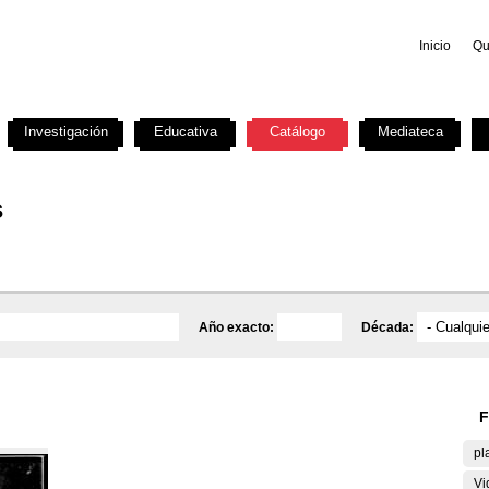
Inicio
Qu
Investigación
Educativa
Catálogo
Mediateca
s
Año exacto:
Década:
F
pl
Vi