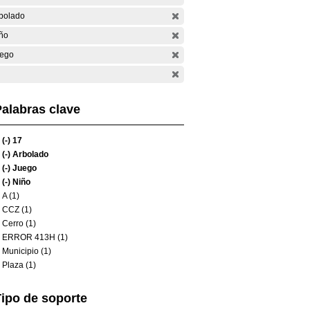
bolado
ño
ego
alabras clave
(-)
17
(-)
Arbolado
(-)
Juego
(-)
Niño
A (1)
CCZ (1)
Cerro (1)
ERROR 413H (1)
Municipio (1)
Plaza (1)
ipo de soporte