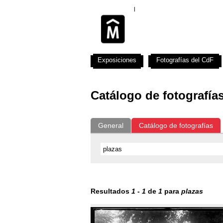
Exposiciones
Fotografías del CdF
Catálogo de fotografía
General
Catálogo de fotografías
Resultados
1
-
1
de
1
para
plazas