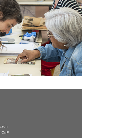
Razón
e CdF