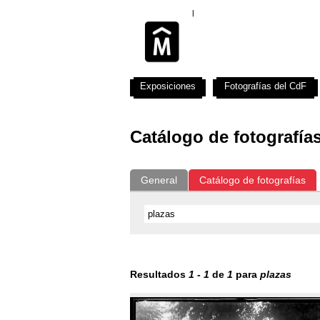
Exposiciones
Fotografías del CdF
Catálogo de fotografía
General
Catálogo de fotografías
Resultados
1
-
1
de
1
para
plazas