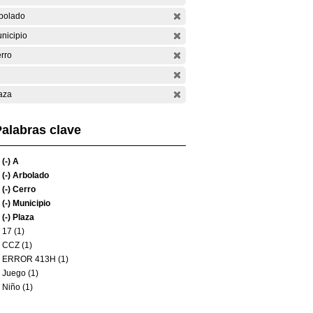
bolado
nicipio
rro
aza
alabras clave
(-)
A
(-)
Arbolado
(-)
Cerro
(-)
Municipio
(-)
Plaza
17 (1)
CCZ (1)
ERROR 413H (1)
Juego (1)
Niño (1)