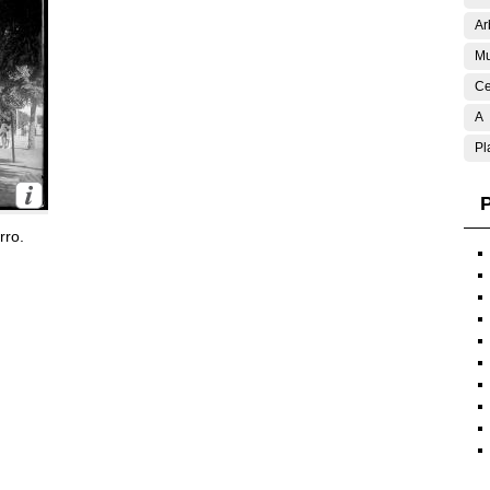
Ar
Mu
Ce
A
Pl
P
rro.