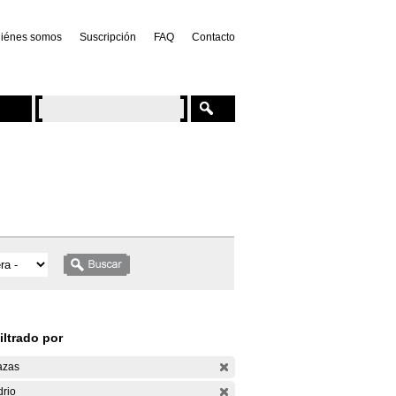
iénes somos
Suscripción
FAQ
Contacto
iltrado por
azas
drio