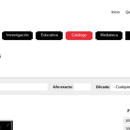
Inicio
Qu
Investigación
Educativa
Catálogo
Mediateca
s
Año exacto:
Década:
F
pl
Vi