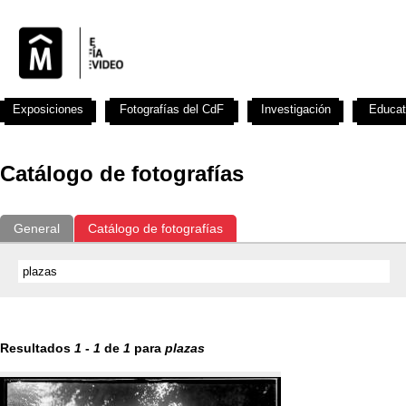
Exposiciones
Fotografías del CdF
Investigación
Educat
Catálogo de fotografías
General
Catálogo de fotografías
Resultados
1
-
1
de
1
para
plazas