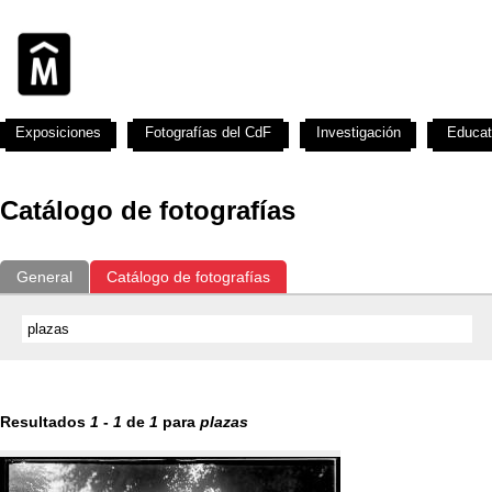
Exposiciones
Fotografías del CdF
Investigación
Educat
Catálogo de fotografías
General
Catálogo de fotografías
Resultados
1
-
1
de
1
para
plazas