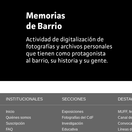
INSTITUCIONALES
SECCIONES
DESTA
Inicio
Exposiciones
MUFF, fes
Quiénes somos
Fotografías del CdF
Canal d
Suscripción
Investigación
Convoca
FAQ
Educativa
Líneas d