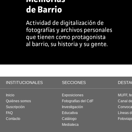
INSTITUCIONALES
SECCIONES
DESTA
Inicio
Exposiciones
MUFF, fes
Quiénes somos
Fotografías del CdF
Canal d
Suscripción
Investigación
Convoca
FAQ
Educativa
Líneas d
Contacto
Catálogo
Fotoviaj
Mediateca