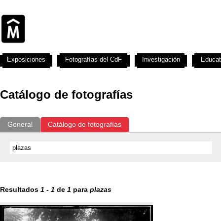
Exposiciones
Fotografías del CdF
Investigación
Educat
Catálogo de fotografías
General
Catálogo de fotografías
Resultados
1
-
1
de
1
para
plazas