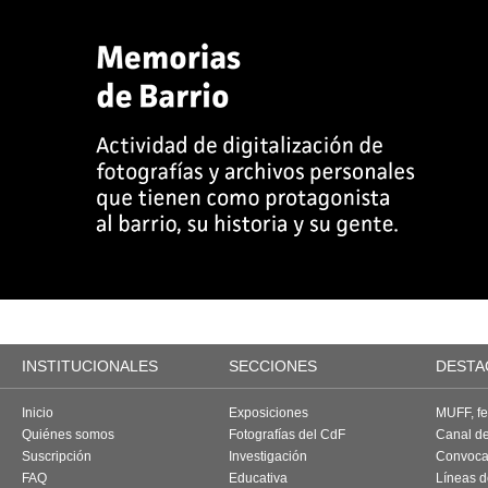
INSTITUCIONALES
SECCIONES
DESTA
Inicio
Exposiciones
MUFF, fes
Quiénes somos
Fotografías del CdF
Canal d
Suscripción
Investigación
Convoca
FAQ
Educativa
Líneas d