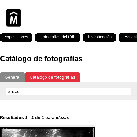
Exposiciones
Fotografías del CdF
Investigación
Educat
Catálogo de fotografías
General
Catálogo de fotografías
Resultados
1
-
1
de
1
para
plazas