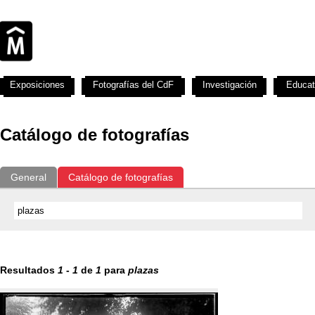
Exposiciones
Fotografías del CdF
Investigación
Educat
Catálogo de fotografías
General
Catálogo de fotografías
Resultados
1
-
1
de
1
para
plazas