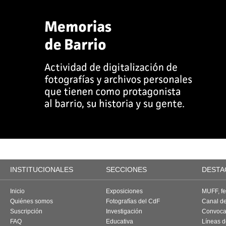
INSTITUCIONALES
SECCIONES
DESTA
Inicio
Exposiciones
MUFF, fes
Quiénes somos
Fotografías del CdF
Canal d
Suscripción
Investigación
Convoca
FAQ
Educativa
Líneas d