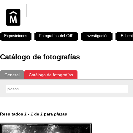
Exposiciones
Fotografías del CdF
Investigación
Educat
Catálogo de fotografías
General
Catálogo de fotografías
Resultados
1
-
1
de
1
para
plazas