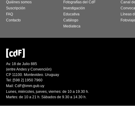
Quiénes somos
Fotografías del CdF
Canal d
Suscripción
Investigación
Convoca
FAQ
Educativa
Líneas d
Contacto
Catálogo
Fotoviaj
Mediateca
Av. 18 de Julio 885
(entre Andes y Convención)
CP 11100. Montevideo. Uruguay
Tel: [598 2] 1950 7960
Mail:
CdF@imm.gub.uy
Lunes, miércoles, jueves, viernes: de 10 a 19.30 h.
Martes: de 10 a 21 h. Sábados de 9.30 a 14.30 h.