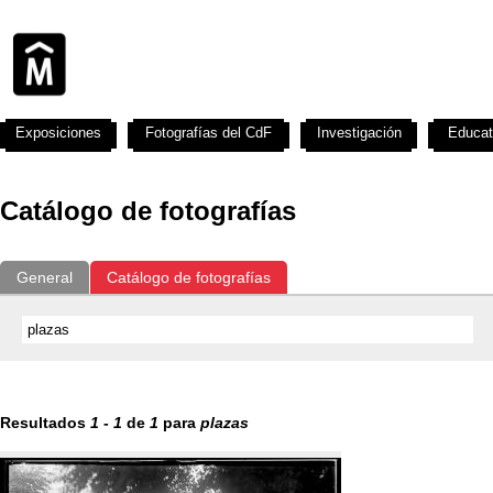
Exposiciones
Fotografías del CdF
Investigación
Educat
Catálogo de fotografías
General
Catálogo de fotografías
Resultados
1
-
1
de
1
para
plazas