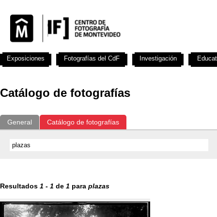
Exposiciones
Fotografías del CdF
Investigación
Educat
Catálogo de fotografías
General
Catálogo de fotografías
Resultados
1
-
1
de
1
para
plazas