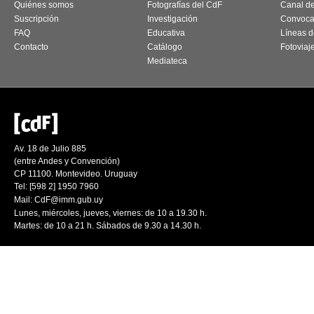
Quiénes somos
Fotografías del CdF
Canal d
Suscripción
Investigación
Convoca
FAQ
Educativa
Líneas d
Contacto
Catálogo
Fotoviaj
Mediateca
Av. 18 de Julio 885
(entre Andes y Convención)
CP 11100. Montevideo. Uruguay
Tel: [598 2] 1950 7960
Mail:
CdF@imm.gub.uy
Lunes, miércoles, jueves, viernes: de 10 a 19.30 h.
Martes: de 10 a 21 h. Sábados de 9.30 a 14.30 h.