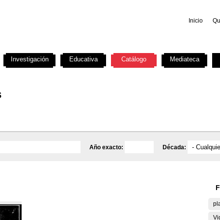
Inicio
Qu
Investigación
Educativa
Catálogo
Mediateca
s
Año exacto:
Década:
F
pl
Vi