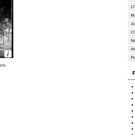
17
Mu
Ju
C
Ni
Ar
Pl
rro.
P