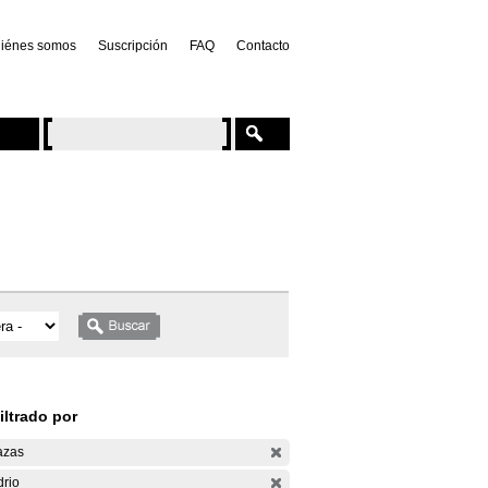
iénes somos
Suscripción
FAQ
Contacto
iltrado por
azas
drio