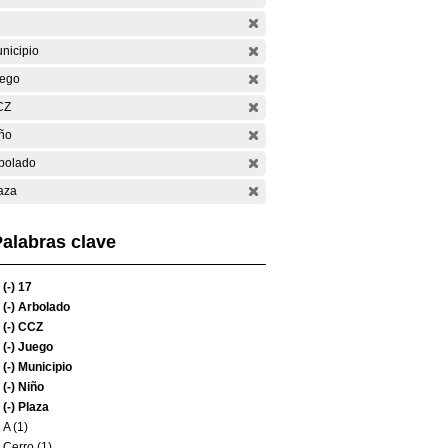
nicipio
ego
CZ
ño
bolado
aza
alabras clave
(-)
17
(-)
Arbolado
(-)
CCZ
(-)
Juego
(-)
Municipio
(-)
Niño
(-)
Plaza
A (1)
Cerro (1)