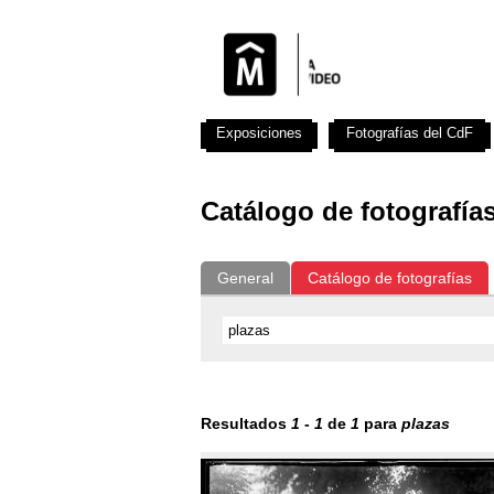
Exposiciones
Fotografías del CdF
Catálogo de fotografía
General
Catálogo de fotografías
Resultados
1
-
1
de
1
para
plazas