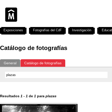
Exposiciones
Fotografías del CdF
Investigación
Educat
Catálogo de fotografías
General
Catálogo de fotografías
Resultados
1
-
1
de
1
para
plazas