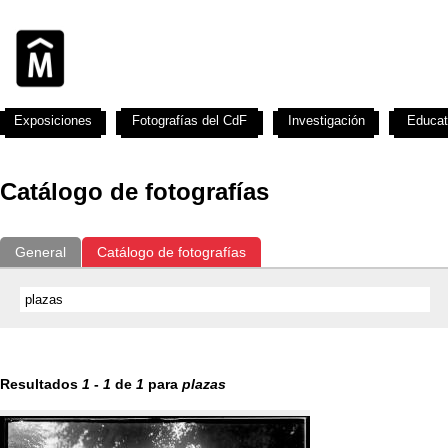
Exposiciones
Fotografías del CdF
Investigación
Educat
Catálogo de fotografías
General
Catálogo de fotografías
Resultados
1
-
1
de
1
para
plazas