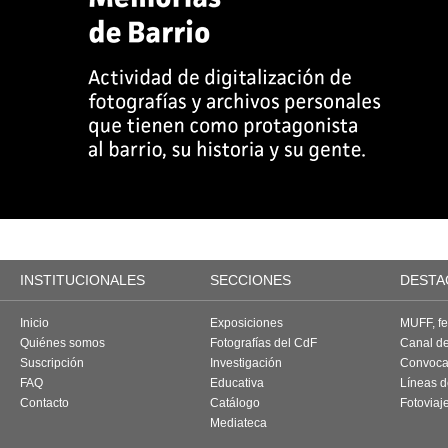
INSTITUCIONALES
SECCIONES
DESTA
Inicio
Exposiciones
MUFF, fes
Quiénes somos
Fotografías del CdF
Canal d
Suscripción
Investigación
Convoca
FAQ
Educativa
Líneas d
Contacto
Catálogo
Fotoviaj
Mediateca