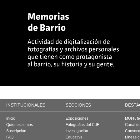
INSTITUCIONALES
SECCIONES
DESTA
Inicio
Exposiciones
MUFF, fes
Quiénes somos
Fotografías del CdF
Canal d
Suscripción
Investigación
Convoca
FAQ
Educativa
Líneas d