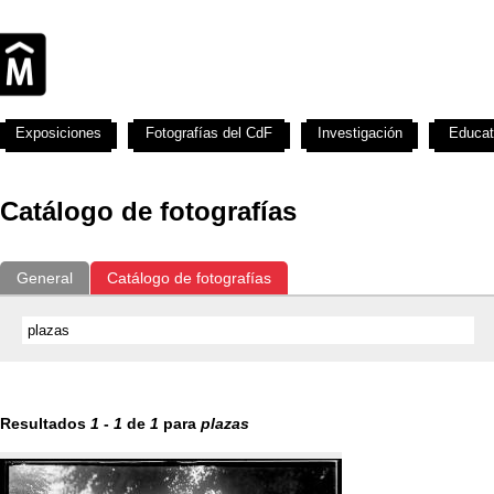
Exposiciones
Fotografías del CdF
Investigación
Educat
Catálogo de fotografías
General
Catálogo de fotografías
Resultados
1
-
1
de
1
para
plazas