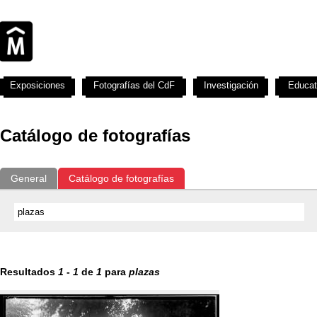
Exposiciones
Fotografías del CdF
Investigación
Educat
Catálogo de fotografías
General
Catálogo de fotografías
Resultados
1
-
1
de
1
para
plazas