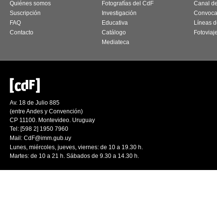
Quiénes somos
Fotografías del CdF
Canal d
Suscripción
Investigación
Convoca
FAQ
Educativa
Líneas d
Contacto
Catálogo
Fotoviaj
Mediateca
Av. 18 de Julio 885
(entre Andes y Convención)
CP 11100. Montevideo. Uruguay
Tel: [598 2] 1950 7960
Mail:
CdF@imm.gub.uy
Lunes, miércoles, jueves, viernes: de 10 a 19.30 h.
Martes: de 10 a 21 h. Sábados de 9.30 a 14.30 h.