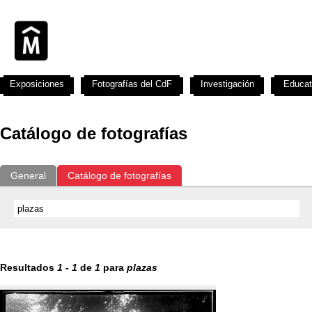
Exposiciones
Fotografías del CdF
Investigación
Educat
Catálogo de fotografías
General
Catálogo de fotografías
Resultados
1
-
1
de
1
para
plazas