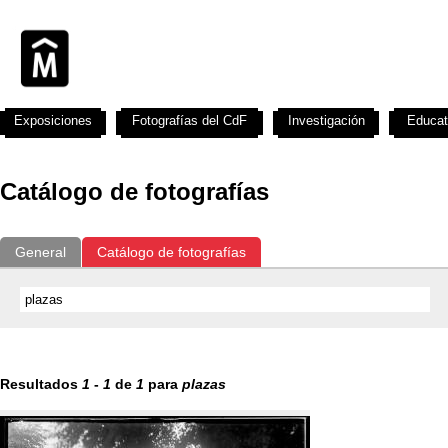
Exposiciones
Fotografías del CdF
Investigación
Educat
Catálogo de fotografías
General
Catálogo de fotografías
Resultados
1
-
1
de
1
para
plazas