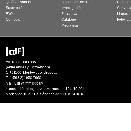
Quiénes somos
Fotografías del CdF
Canal d
Suscripción
Investigación
Convoca
FAQ
Educativa
Líneas d
Contacto
Catálogo
Fotoviaj
Mediateca
Av. 18 de Julio 885
(entre Andes y Convención)
CP 11100. Montevideo. Uruguay
Tel: [598 2] 1950 7960
Mail:
CdF@imm.gub.uy
Lunes, miércoles, jueves, viernes: de 10 a 19.30 h.
Martes: de 10 a 21 h. Sábados de 9.30 a 14.30 h.