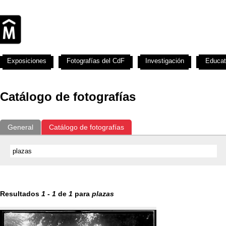
Exposiciones
Fotografías del CdF
Investigación
Educat
Catálogo de fotografías
General
Catálogo de fotografías
Resultados
1
-
1
de
1
para
plazas