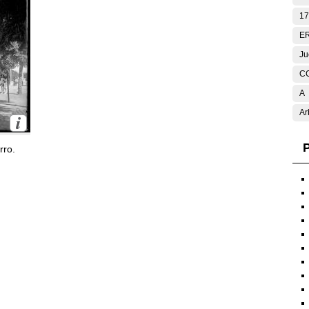
17
E
Ju
C
A
Ar
P
rro.