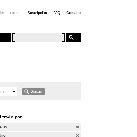
iénes somos
Suscripción
FAQ
Contacto
iltrado por
azas
drio