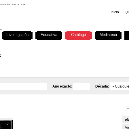
Inicio
Qu
Investigación
Educativa
Catálogo
Mediateca
s
Año exacto:
Década:
F
pl
Vi