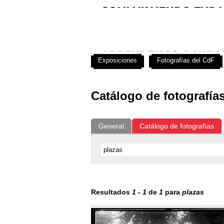
Exposiciones
Fotografías del CdF
Catálogo de fotografía
General
Catálogo de fotografías
Resultados
1
-
1
de
1
para
plazas