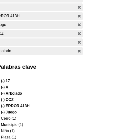
RROR 413H
ego
CZ
bolado
alabras clave
(-)
17
(-)
A
(-)
Arbolado
(-)
CCZ
(-)
ERROR 413H
(-)
Juego
Cerro (1)
Municipio (1)
Niño (1)
Plaza (1)