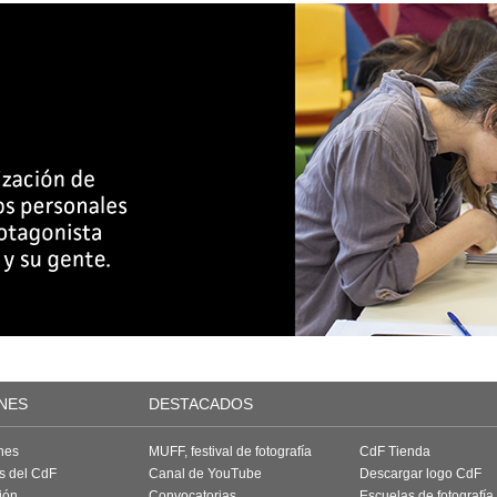
NES
DESTACADOS
nes
MUFF, festival de fotografía
CdF Tienda
as del CdF
Canal de YouTube
Descargar logo CdF
ión
Convocatorias
Escuelas de fotografía