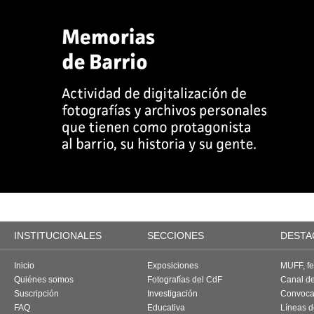
INSTITUCIONALES
SECCIONES
DESTA
Inicio
Exposiciones
MUFF, fes
Quiénes somos
Fotografías del CdF
Canal d
Suscripción
Investigación
Convoca
FAQ
Educativa
Líneas d