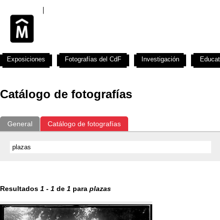
Exposiciones
Fotografías del CdF
Investigación
Educat
Catálogo de fotografías
General
Catálogo de fotografías
Resultados
1
-
1
de
1
para
plazas