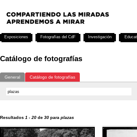
Exposiciones
Fotografías del CdF
Investigación
Educat
Catálogo de fotografías
General
Catálogo de fotografías
Resultados
1
-
20
de
30
para
plazas