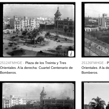
25124FMHGE -
Plaza de los Treinta y Tres
25126FMHGE -
P
Orientales. A la derecha: Cuartel Centenario de
Orientales. A la 
Bomberos.
Bomberos.