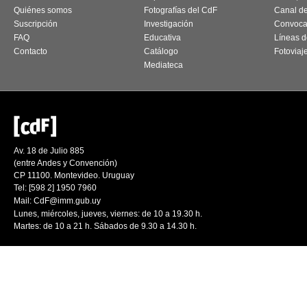
Quiénes somos
Fotografías del CdF
Canal d
Suscripción
Investigación
Convoca
FAQ
Educativa
Líneas d
Contacto
Catálogo
Fotoviaj
Mediateca
Av. 18 de Julio 885
(entre Andes y Convención)
CP 11100. Montevideo. Uruguay
Tel: [598 2] 1950 7960
Mail:
CdF@imm.gub.uy
Lunes, miércoles, jueves, viernes: de 10 a 19.30 h.
Martes: de 10 a 21 h. Sábados de 9.30 a 14.30 h.