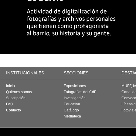
INSTITUCIONALES
SECCIONES
DESTA
Inicio
Exposiciones
MUFF, fes
Quiénes somos
Fotografías del CdF
Canal d
Suscripción
Investigación
Convoca
FAQ
Educativa
Líneas d
Contacto
Catálogo
Fotoviaj
Mediateca