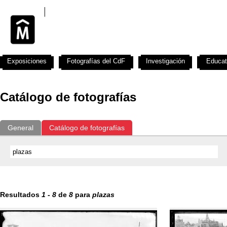
Exposiciones
Fotografías del CdF
Investigación
Educat
Catálogo de fotografías
General
Catálogo de fotografías
Resultados
1
-
8
de
8
para
plazas