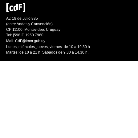
Av. 18 de Julio 885
(entre Andes y Convención)
CP 11100. Montevideo. Uruguay
Tel: [598 2] 1950 7960
Mail:
CdF@imm.gub.uy
Lunes, miércoles, jueves, viernes: de 10 a 19.30 h.
Martes: de 10 a 21 h. Sábados de 9.30 a 14.30 h.