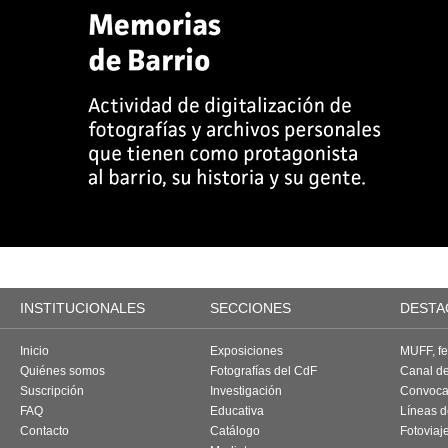
INSTITUCIONALES
SECCIONES
DESTA
Inicio
Exposiciones
MUFF, fes
Quiénes somos
Fotografías del CdF
Canal d
Suscripción
Investigación
Convoca
FAQ
Educativa
Líneas d
Contacto
Catálogo
Fotoviaj