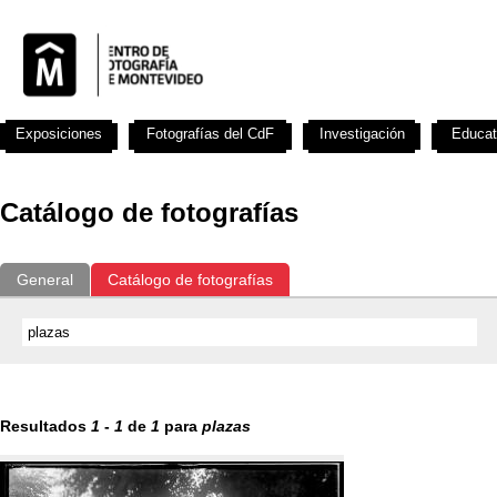
Exposiciones
Fotografías del CdF
Investigación
Educat
Catálogo de fotografías
General
Catálogo de fotografías
Resultados
1
-
1
de
1
para
plazas