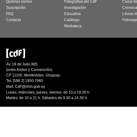
Quiénes somos
Fotografías del CdF
Canal d
Suscripción
Investigación
Convoca
FAQ
Educativa
Líneas d
Contacto
Catálogo
Fotoviaj
Mediateca
Av. 18 de Julio 885
(entre Andes y Convención)
CP 11100. Montevideo. Uruguay
Tel: [598 2] 1950 7960
Mail:
CdF@imm.gub.uy
Lunes, miércoles, jueves, viernes: de 10 a 19.30 h.
Martes: de 10 a 21 h. Sábados de 9.30 a 14.30 h.