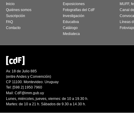
Inicio
Exposiciones
MUFF, fes
Quiénes somos
Fotografías del CdF
Canal d
Suscripción
Investigación
Convoca
FAQ
Educativa
Líneas d
Contacto
Catálogo
Fotoviaj
Mediateca
Av. 18 de Julio 885
(entre Andes y Convención)
CP 11100. Montevideo. Uruguay
Tel: [598 2] 1950 7960
Mail:
CdF@imm.gub.uy
Lunes, miércoles, jueves, viernes: de 10 a 19.30 h.
Martes: de 10 a 21 h. Sábados de 9.30 a 14.30 h.