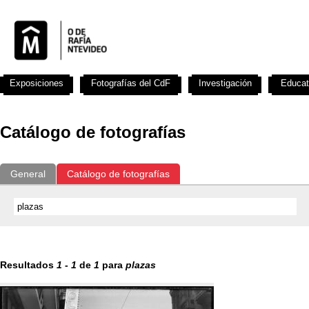
Exposiciones
Fotografías del CdF
Investigación
Educat
Catálogo de fotografías
General
Catálogo de fotografías
Resultados
1
-
1
de
1
para
plazas