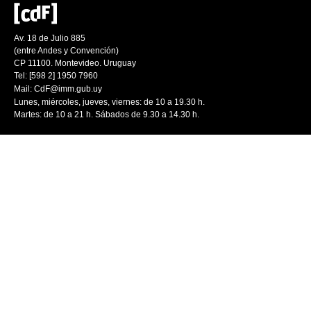
Av. 18 de Julio 885
(entre Andes y Convención)
CP 11100. Montevideo. Uruguay
Tel: [598 2] 1950 7960
Mail:
CdF@imm.gub.uy
Lunes, miércoles, jueves, viernes: de 10 a 19.30 h.
Martes: de 10 a 21 h. Sábados de 9.30 a 14.30 h.