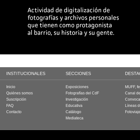
INSTITUCIONALES
SECCIONES
DESTA
Inicio
Exposiciones
MUFF, fes
Quiénes somos
Fotografías del CdF
Canal d
Suscripción
Investigación
Convoca
FAQ
Educativa
Líneas d
Contacto
Catálogo
Fotoviaj
Mediateca