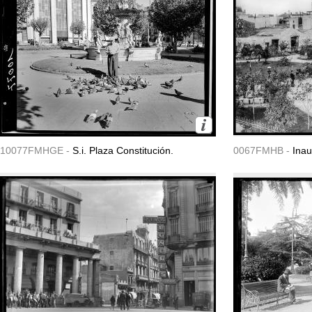
10077FMHGE -
S.i. Plaza Constitución.
0067FMHB -
Inau