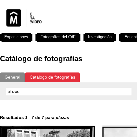
Exposiciones
Fotografías del CdF
Investigación
Educat
Catálogo de fotografías
General
Catálogo de fotografías
Resultados
1
-
7
de
7
para
plazas