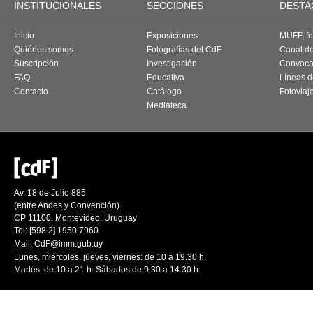
INSTITUCIONALES
SECCIONES
DESTA
Inicio
Exposiciones
MUFF, fes
Quiénes somos
Fotografías del CdF
Canal d
Suscripción
Investigación
Convoca
FAQ
Educativa
Líneas d
Contacto
Catálogo
Fotoviaj
Mediateca
Av. 18 de Julio 885
(entre Andes y Convención)
CP 11100. Montevideo. Uruguay
Tel: [598 2] 1950 7960
Mail:
CdF@imm.gub.uy
Lunes, miércoles, jueves, viernes: de 10 a 19.30 h.
Martes: de 10 a 21 h. Sábados de 9.30 a 14.30 h.