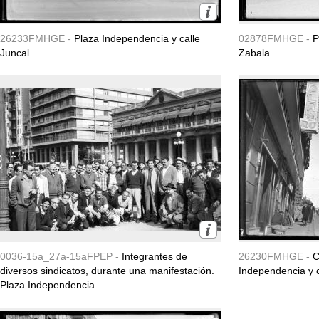
26233FMHGE -
Plaza Independencia y calle
02878FMHGE -
P
Juncal.
Zabala.
0036-15a_27a-15aFPEP -
Integrantes de
26230FMHGE -
C
diversos sindicatos, durante una manifestación.
Independencia y c
Plaza Independencia.