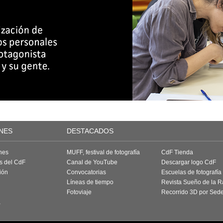
NES
DESTACADOS
nes
MUFF, festival de fotografía
CdF Tienda
as del CdF
Canal de YouTube
Descargar logo CdF
ión
Convocatorias
Escuelas de fotografía
Líneas de tiempo
Revista Sueño de la 
Fotoviaje
Recorrido 3D por Sed
a