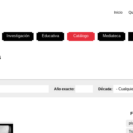
Inicio
Qu
Investigación
Educativa
Catálogo
Mediateca
s
Año exacto:
Década:
F
pl
Tr