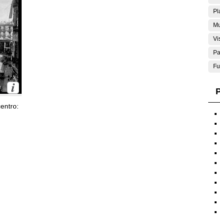
Pl
Mu
Vi
Pa
Fu
P
entro: