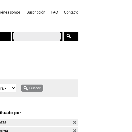
iénes somos
Suscripción
FAQ
Contacto
iltrado por
azas
anvía