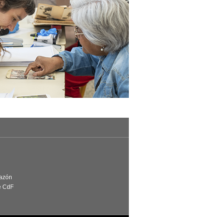
Razón
e CdF