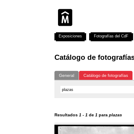
Exposiciones
Fotografías del CdF
Catálogo de fotografía
General
Catálogo de fotografías
Resultados
1
-
1
de
1
para
plazas