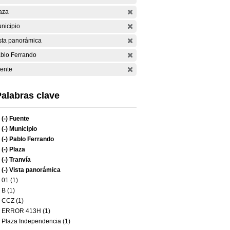
aza
nicipio
sta panorámica
blo Ferrando
ente
alabras clave
(-)
Fuente
(-)
Municipio
(-)
Pablo Ferrando
(-)
Plaza
(-)
Tranvía
(-)
Vista panorámica
01 (1)
B (1)
CCZ (1)
ERROR 413H (1)
Plaza Independencia (1)