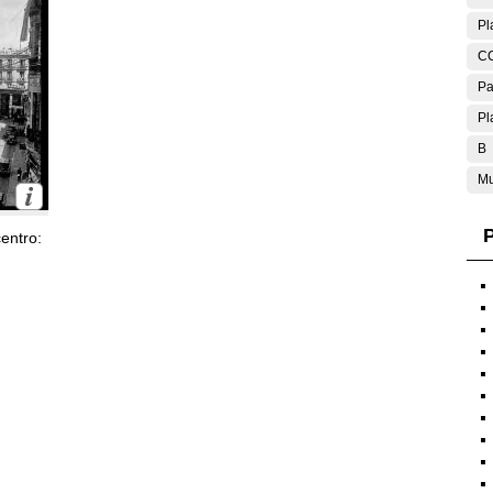
Pl
C
Pa
Pl
B
Mu
P
entro: