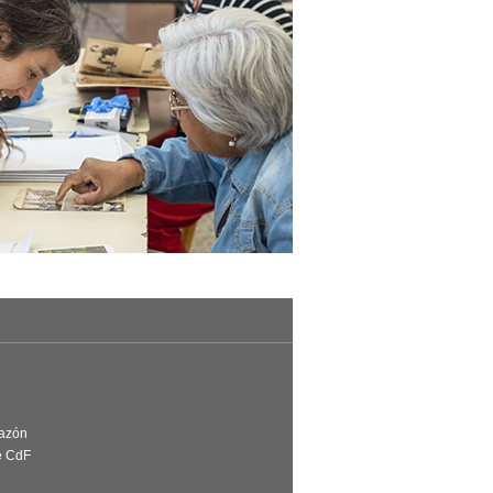
Razón
e CdF