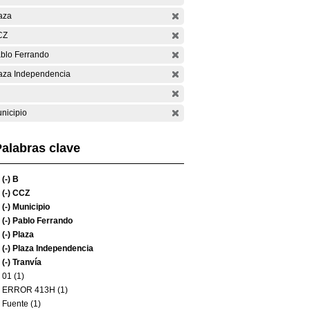
aza
CZ
blo Ferrando
aza Independencia
nicipio
alabras clave
(-)
B
(-)
CCZ
(-)
Municipio
(-)
Pablo Ferrando
(-)
Plaza
(-)
Plaza Independencia
(-)
Tranvía
01 (1)
ERROR 413H (1)
Fuente (1)