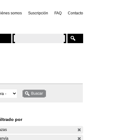
iénes somos
Suscripción
FAQ
Contacto
iltrado por
azas
anvía