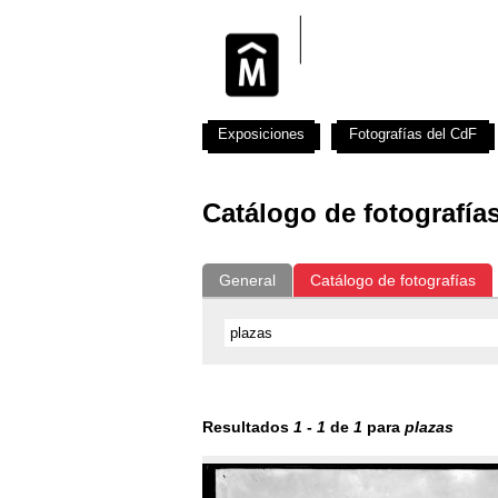
Exposiciones
Fotografías del CdF
Catálogo de fotografía
General
Catálogo de fotografías
Resultados
1
-
1
de
1
para
plazas