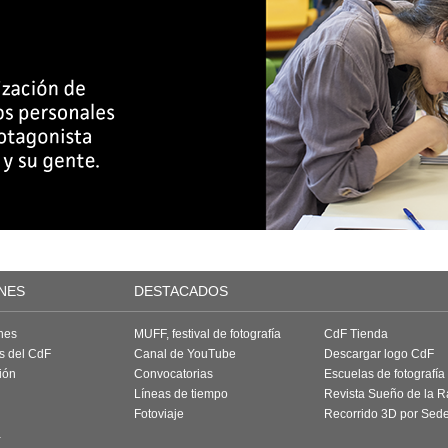
NES
DESTACADOS
nes
MUFF, festival de fotografía
CdF Tienda
as del CdF
Canal de YouTube
Descargar logo CdF
ión
Convocatorias
Escuelas de fotografía
Líneas de tiempo
Revista Sueño de la 
Fotoviaje
Recorrido 3D por Sed
a