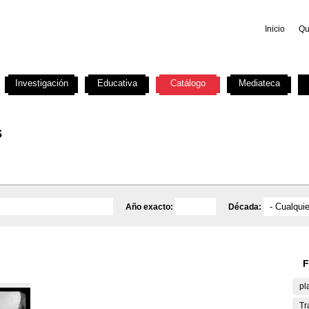
Inicio
Qu
Investigación
Educativa
Catálogo
Mediateca
s
Año exacto:
Década:
F
pl
Tr