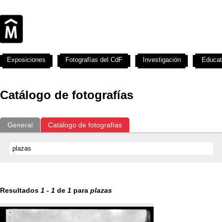
Exposiciones
Fotografías del CdF
Investigación
Educat
Catálogo de fotografías
General
Catálogo de fotografías
Resultados
1
-
1
de
1
para
plazas