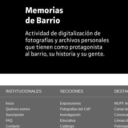
INSTITUCIONALES
SECCIONES
DESTA
Inicio
Exposiciones
MUFF, fes
Quiénes somos
Fotografías del CdF
Canal d
Suscripción
Investigación
Convoca
FAQ
Educativa
Líneas d
Contacto
Catálogo
Fotoviaj