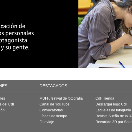
NES
DESTACADOS
nes
MUFF, festival de fotografía
CdF Tienda
as del CdF
Canal de YouTube
Descargar logo CdF
ión
Convocatorias
Escuelas de fotografía
Líneas de tiempo
Revista Sueño de la 
Fotoviaje
Recorrido 3D por Sed
a