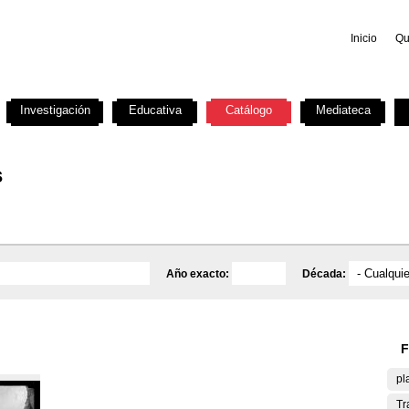
Inicio
Qu
Investigación
Educativa
Catálogo
Mediateca
s
Año exacto:
Década:
F
pl
Tr