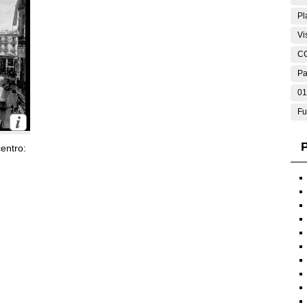
Pl
Vi
C
Pa
01
Fu
P
entro: