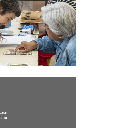
Razón
e CdF