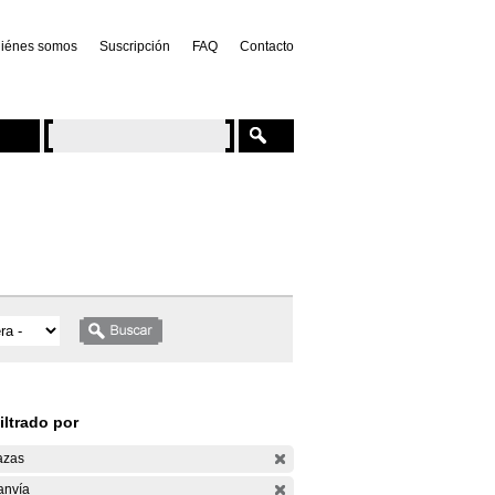
iénes somos
Suscripción
FAQ
Contacto
iltrado por
azas
anvía