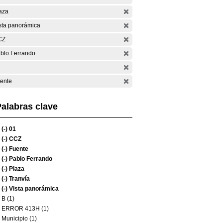
aza
sta panorámica
CZ
blo Ferrando
ente
alabras clave
(-)
01
(-)
CCZ
(-)
Fuente
(-)
Pablo Ferrando
(-)
Plaza
(-)
Tranvía
(-)
Vista panorámica
B (1)
ERROR 413H (1)
Municipio (1)