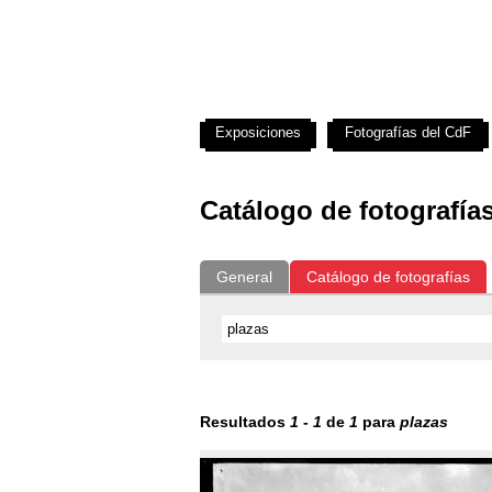
Exposiciones
Fotografías del CdF
Catálogo de fotografía
General
Catálogo de fotografías
Resultados
1
-
1
de
1
para
plazas