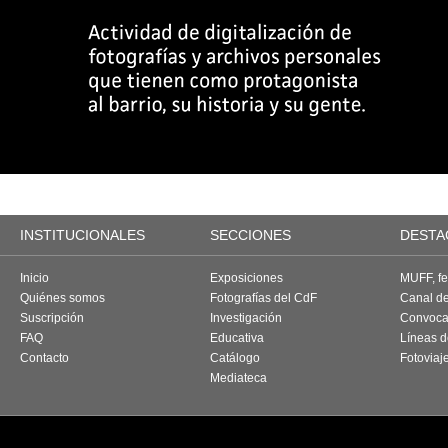
INSTITUCIONALES
SECCIONES
DESTA
Inicio
Exposiciones
MUFF, fes
Quiénes somos
Fotografías del CdF
Canal d
Suscripción
Investigación
Convoca
FAQ
Educativa
Líneas d
Contacto
Catálogo
Fotoviaj
Mediateca