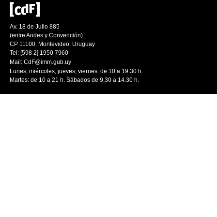
Av. 18 de Julio 885
(entre Andes y Convención)
CP 11100. Montevideo. Uruguay
Tel: [598 2] 1950 7960
Mail:
CdF@imm.gub.uy
Lunes, miércoles, jueves, viernes: de 10 a 19.30 h.
Martes: de 10 a 21 h. Sábados de 9.30 a 14.30 h.