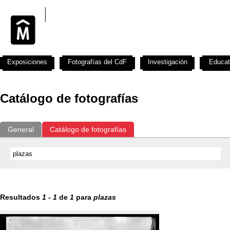
Exposiciones
Fotografías del CdF
Investigación
Educat
Catálogo de fotografías
General
Catálogo de fotografías
Resultados
1
-
1
de
1
para
plazas