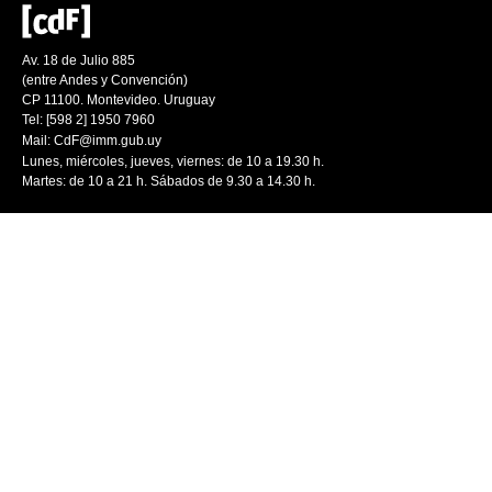
Av. 18 de Julio 885
(entre Andes y Convención)
CP 11100. Montevideo. Uruguay
Tel: [598 2] 1950 7960
Mail:
CdF@imm.gub.uy
Lunes, miércoles, jueves, viernes: de 10 a 19.30 h.
Martes: de 10 a 21 h. Sábados de 9.30 a 14.30 h.