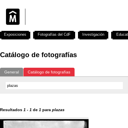
Exposiciones
Fotografías del CdF
Investigación
Educat
Catálogo de fotografías
General
Catálogo de fotografías
Resultados
1
-
1
de
1
para
plazas