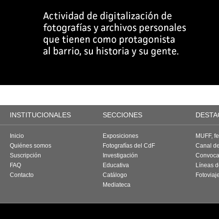
INSTITUCIONALES
SECCIONES
DESTA
Inicio
Exposiciones
MUFF, fes
Quiénes somos
Fotografías del CdF
Canal d
Suscripción
Investigación
Convoca
FAQ
Educativa
Líneas d
Contacto
Catálogo
Fotoviaj
Mediateca