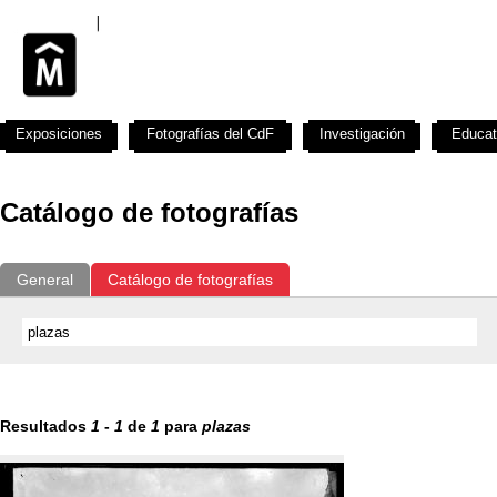
Exposiciones
Fotografías del CdF
Investigación
Educat
Catálogo de fotografías
General
Catálogo de fotografías
Resultados
1
-
1
de
1
para
plazas