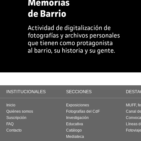
INSTITUCIONALES
SECCIONES
DESTA
Inicio
Exposiciones
MUFF, fes
Quiénes somos
Fotografías del CdF
Canal d
Suscripción
Investigación
Convoca
FAQ
Educativa
Líneas d
Contacto
Catálogo
Fotoviaj
Mediateca