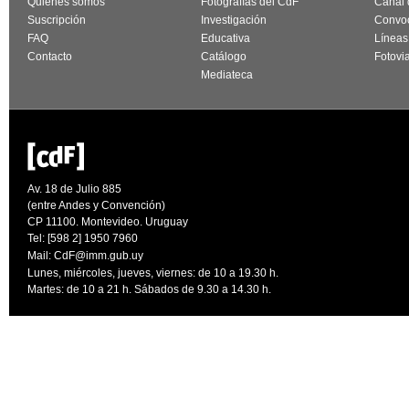
Quiénes somos
Fotografías del CdF
Canal
Suscripción
Investigación
Convoc
FAQ
Educativa
Líneas
Contacto
Catálogo
Fotovi
Mediateca
Av. 18 de Julio 885
(entre Andes y Convención)
CP 11100. Montevideo. Uruguay
Tel: [598 2] 1950 7960
Mail:
CdF@imm.gub.uy
Lunes, miércoles, jueves, viernes: de 10 a 19.30 h.
Martes: de 10 a 21 h. Sábados de 9.30 a 14.30 h.