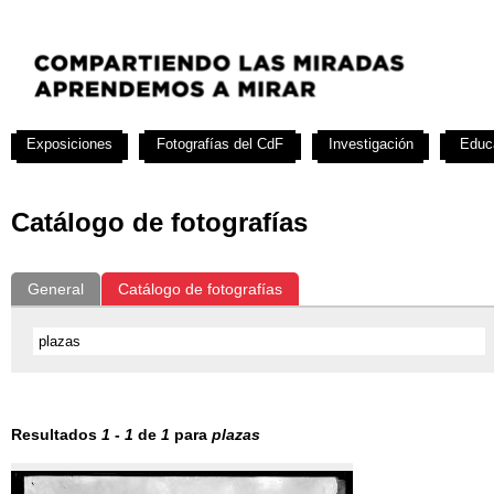
Exposiciones
Fotografías del CdF
Investigación
Educ
Catálogo de fotografías
General
Catálogo de fotografías
Resultados
1
-
1
de
1
para
plazas