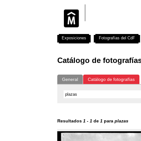
Exposiciones
Fotografías del CdF
Catálogo de fotografía
General
Catálogo de fotografías
Resultados
1
-
1
de
1
para
plazas