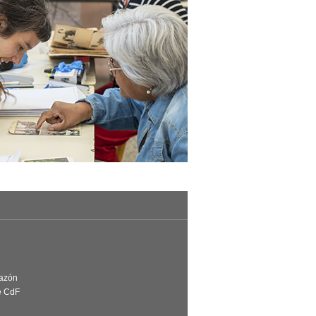
Razón
e CdF