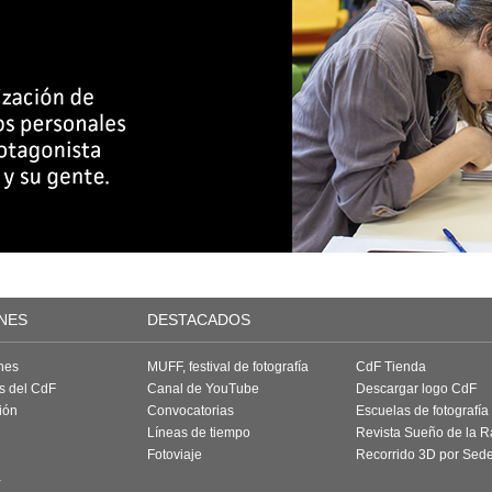
NES
DESTACADOS
nes
MUFF, festival de fotografía
CdF Tienda
as del CdF
Canal de YouTube
Descargar logo CdF
ión
Convocatorias
Escuelas de fotografía
Líneas de tiempo
Revista Sueño de la 
Fotoviaje
Recorrido 3D por Sed
a