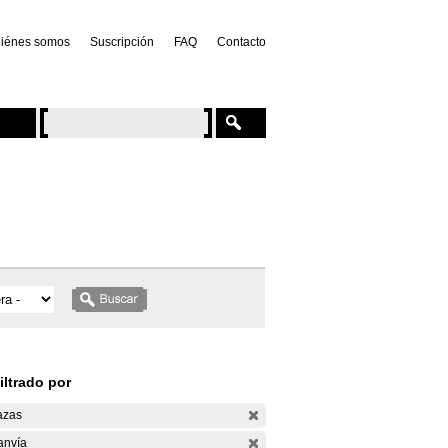
iénes somos
Suscripción
FAQ
Contacto
iltrado por
azas
anvía