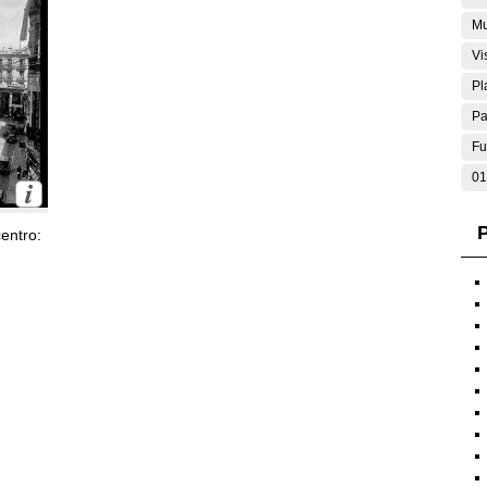
Mu
Vi
Pl
Pa
Fu
01
P
entro: