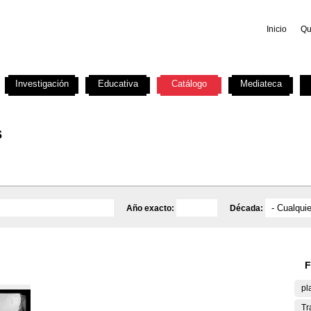
Inicio
Qu
Investigación
Educativa
Catálogo
Mediateca
s
Año exacto:
Década:
F
pl
Tr