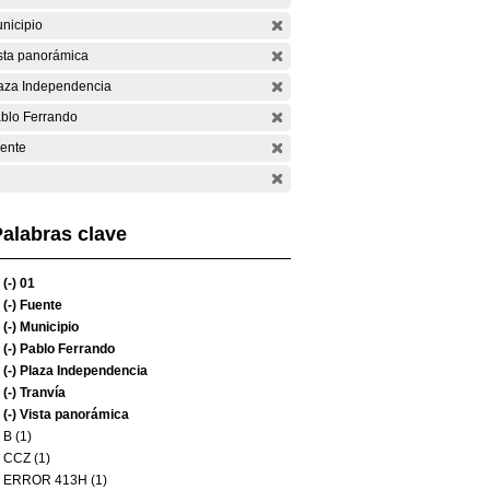
nicipio
sta panorámica
aza Independencia
blo Ferrando
ente
alabras clave
(-)
01
(-)
Fuente
(-)
Municipio
(-)
Pablo Ferrando
(-)
Plaza Independencia
(-)
Tranvía
(-)
Vista panorámica
B (1)
CCZ (1)
ERROR 413H (1)