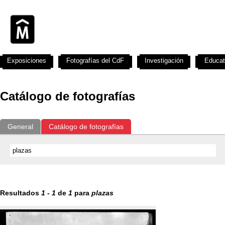
Exposiciones
Fotografías del CdF
Investigación
Educat
Catálogo de fotografías
General
Catálogo de fotografías
Resultados
1
-
1
de
1
para
plazas