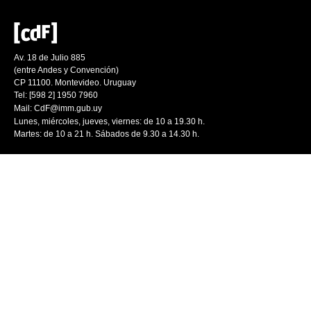
Av. 18 de Julio 885
(entre Andes y Convención)
CP 11100. Montevideo. Uruguay
Tel: [598 2] 1950 7960
Mail:
CdF@imm.gub.uy
Lunes, miércoles, jueves, viernes: de 10 a 19.30 h.
Martes: de 10 a 21 h. Sábados de 9.30 a 14.30 h.