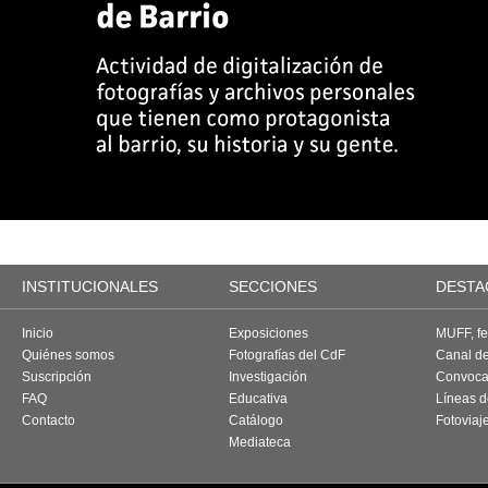
INSTITUCIONALES
SECCIONES
DESTA
Inicio
Exposiciones
MUFF, fes
Quiénes somos
Fotografías del CdF
Canal d
Suscripción
Investigación
Convoca
FAQ
Educativa
Líneas d
Contacto
Catálogo
Fotoviaj
Mediateca