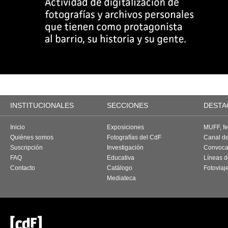
INSTITUCIONALES
SECCIONES
DESTA
Inicio
Exposiciones
MUFF, fes
Quiénes somos
Fotografías del CdF
Canal d
Suscripción
Investigación
Convoca
FAQ
Educativa
Líneas d
Contacto
Catálogo
Fotoviaj
Mediateca