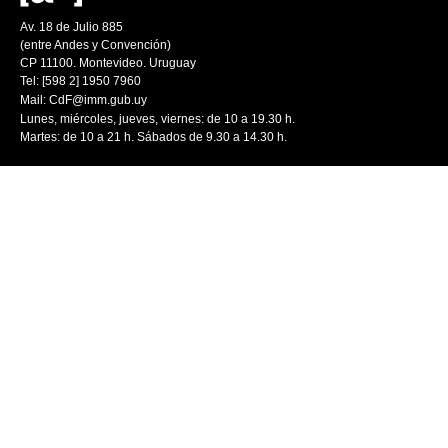
Av. 18 de Julio 885
(entre Andes y Convención)
CP 11100. Montevideo. Uruguay
Tel: [598 2] 1950 7960
Mail:
CdF@imm.gub.uy
Lunes, miércoles, jueves, viernes: de 10 a 19.30 h.
Martes: de 10 a 21 h. Sábados de 9.30 a 14.30 h.