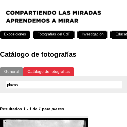
Exposiciones
Fotografías del CdF
Investigación
Educat
Catálogo de fotografías
General
Catálogo de fotografías
Resultados
1
-
1
de
1
para
plazas