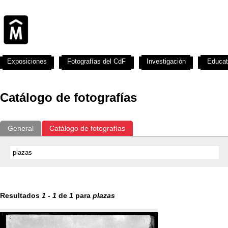
Exposiciones
Fotografías del CdF
Investigación
Educat
Catálogo de fotografías
General
Catálogo de fotografías
Resultados
1
-
1
de
1
para
plazas