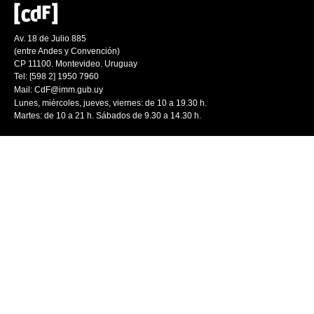
Av. 18 de Julio 885
(entre Andes y Convención)
CP 11100. Montevideo. Uruguay
Tel: [598 2] 1950 7960
Mail:
CdF@imm.gub.uy
Lunes, miércoles, jueves, viernes: de 10 a 19.30 h.
Martes: de 10 a 21 h. Sábados de 9.30 a 14.30 h.