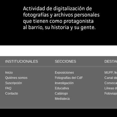
INSTITUCIONALES
SECCIONES
DESTA
Inicio
Exposiciones
MUFF, fes
Quiénes somos
Fotografías del CdF
Canal d
Suscripción
Investigación
Convoca
FAQ
Educativa
Líneas d
Contacto
Catálogo
Fotoviaj
Mediateca