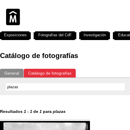
Exposiciones
Fotografías del CdF
Investigación
Educat
Catálogo de fotografías
General
Catálogo de fotografías
Resultados
1
-
1
de
1
para
plazas