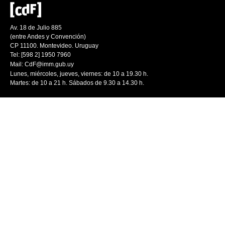
Av. 18 de Julio 885
(entre Andes y Convención)
CP 11100. Montevideo. Uruguay
Tel: [598 2] 1950 7960
Mail:
CdF@imm.gub.uy
Lunes, miércoles, jueves, viernes: de 10 a 19.30 h.
Martes: de 10 a 21 h. Sábados de 9.30 a 14.30 h.