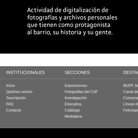
INSTITUCIONALES
SECCIONES
DESTA
Inicio
Exposiciones
MUFF, fes
Quiénes somos
Fotografías del CdF
Canal d
Suscripción
Investigación
Convoca
FAQ
Educativa
Líneas d
Contacto
Catálogo
Fotoviaj
Mediateca