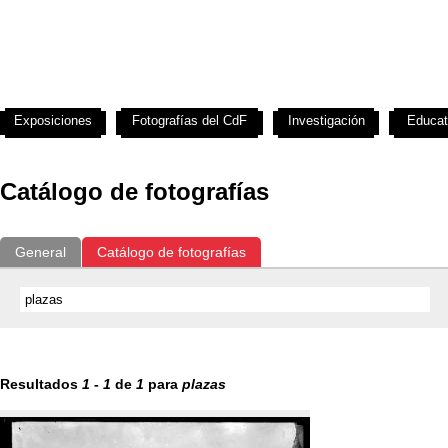
Exposiciones
Fotografías del CdF
Investigación
Educat
Catálogo de fotografías
General
Catálogo de fotografías
Resultados
1
-
1
de
1
para
plazas