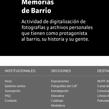
INSTITUCIONALES
SECCIONES
DESTA
Inicio
Exposiciones
MUFF, fes
Quiénes somos
Fotografías del CdF
Canal d
Suscripción
Investigación
Convoca
FAQ
Educativa
Líneas d
Contacto
Catálogo
Fotoviaj
Mediateca