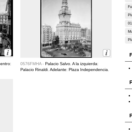
Fu
Pl
01
Mu
Pl
F
entro:
0576FMHA -
Palacio Salvo. A la izquierda:
Palacio Rinaldi. Adelante: Plaza Independencia.
P