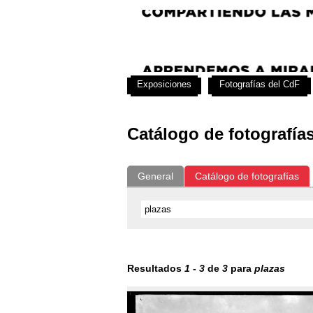
Exposiciones
Fotografías del CdF
Catálogo de fotografía
General
Catálogo de fotografías
Resultados
1
-
3
de
3
para
plazas