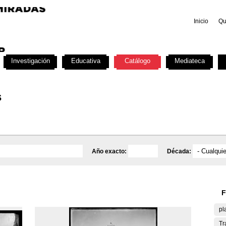
Inicio
Qu
Investigación
Educativa
Catálogo
Mediateca
s
Año exacto:
Década:
F
pl
Tr