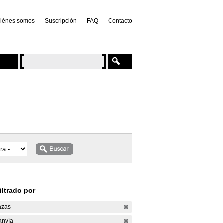
iénes somos
Suscripción
FAQ
Contacto
iltrado por
azas
anvía