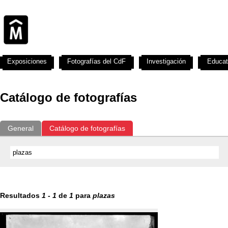
Exposiciones
Fotografías del CdF
Investigación
Educat
Catálogo de fotografías
General
Catálogo de fotografías
Resultados
1
-
1
de
1
para
plazas