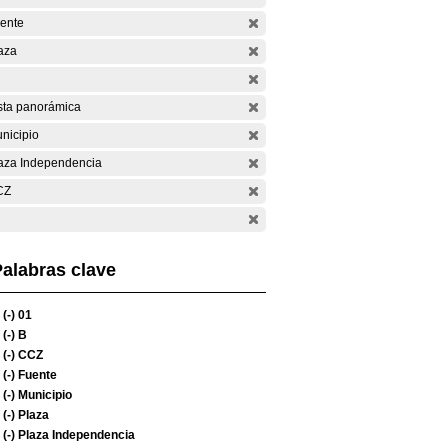
ente
aza
sta panorámica
nicipio
aza Independencia
CZ
alabras clave
(-)
01
(-)
B
(-)
CCZ
(-)
Fuente
(-)
Municipio
(-)
Plaza
(-)
Plaza Independencia