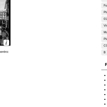
Fu
Pl
01
Vi
Mu
Pl
C
entro:
B
P