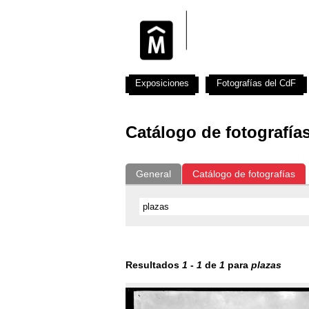
Exposiciones
Fotografías del CdF
Catálogo de fotografía
General
Catálogo de fotografías
Resultados
1
-
1
de
1
para
plazas