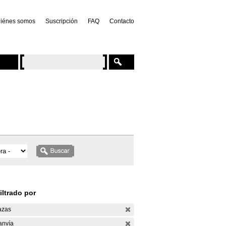
iénes somos
Suscripción
FAQ
Contacto
iltrado por
azas
anvía