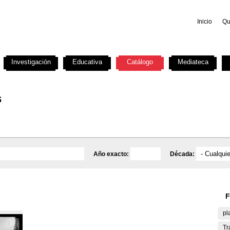
Inicio
Qu
Investigación
Educativa
Catálogo
Mediateca
s
Año exacto:
Década:
F
pl
Tr